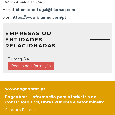
Fax: +351 244 802 334
E-mail:
blumaqportugal@blumaq.com
Site:
https://www.blumaq.com/pt
EMPRESAS OU
ENTIDADES
RELACIONADAS
Blumaq, S.A.
Pedido de informação
www.engeobras.pt
Engeobras - Informação para a Indústria de
Construção Civil, Obras Públicas e setor mineiro
Estatuto Editorial