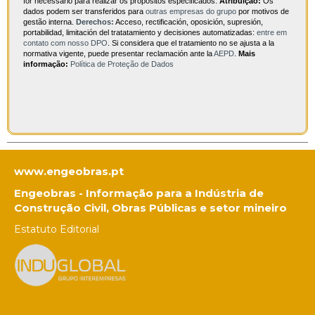
for necessário para realizar os propósitos especificados.
Atribuição:
Os
dados podem ser transferidos para
outras empresas do grupo
por motivos de
gestão interna.
Derechos:
Acceso, rectificación, oposición, supresión,
portabilidad, limitación del tratatamiento y decisiones automatizadas:
entre em
contato com nosso DPO
. Si considera que el tratamiento no se ajusta a la
normativa vigente, puede presentar reclamación ante la
AEPD
.
Mais
informação:
Política de Proteção de Dados
www.engeobras.pt
Engeobras - Informação para a Indústria de
Construção Civil, Obras Públicas e setor mineiro
Estatuto Editorial