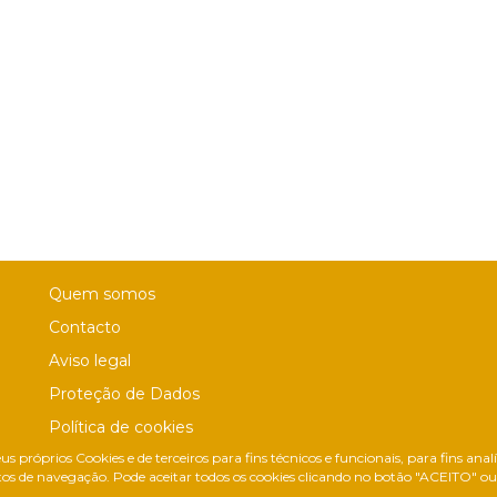
Quem somos
Contacto
Aviso legal
Proteção de Dados
Política de cookies
us próprios Cookies e de terceiros para fins técnicos e funcionais, para fins ana
Política de Privacidade Nas Redes Sociais
os de navegação. Pode aceitar todos os cookies clicando no botão "ACEITO" ou c
Canal de denúncias