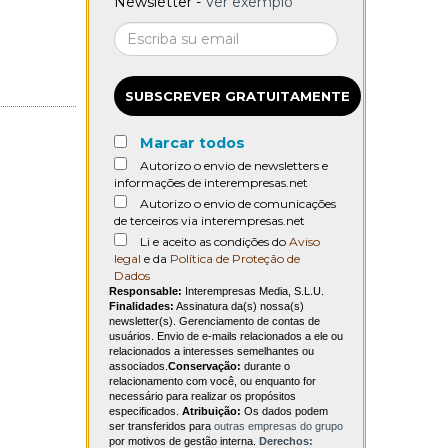
Newsletter -
Ver exemplo
SUBSCREVER GRATUITAMENTE
Marcar todos
Autorizo o envio de newsletters e
informações de interempresas.net
Autorizo o envio de comunicações
de terceiros via interempresas.net
Li e aceito as condições do
Aviso
legal
e da
Política de Proteção de
Dados
Responsable:
Interempresas Media, S.L.U.
Finalidades:
Assinatura da(s) nossa(s)
newsletter(s). Gerenciamento de contas de
usuários. Envio de e-mails relacionados a ele ou
relacionados a interesses semelhantes ou
associados.
Conservação:
durante o
relacionamento com você, ou enquanto for
necessário para realizar os propósitos
especificados.
Atribuição:
Os dados podem
ser transferidos para
outras empresas do grupo
por motivos de gestão interna.
Derechos: