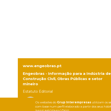
www.engeobras.pt
Engeobras - Informação para a Indústria de
Construção Civil, Obras Públicas e setor
mineiro
Estatuto Editorial
Os websites do
Grup Interempresas
utilizam os se
com base num perfil elaborado a partir dos seus hábit
"MAIS INFORMAÇÕES".