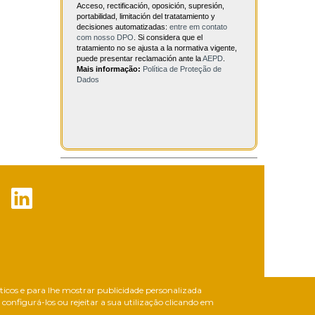
Acceso, rectificación, oposición, supresión,
portabilidad, limitación del tratatamiento y
decisiones automatizadas:
entre em contato
com nosso DPO
. Si considera que el
tratamiento no se ajusta a la normativa vigente,
puede presentar reclamación ante la
AEPD
.
Mais informação:
Política de Proteção de
Dados
líticos e para lhe mostrar publicidade personalizada
onfigurá-los ou rejeitar a sua utilização clicando em