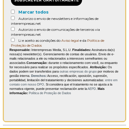
Marcar todos
Autorizo o envio de newsletters e informações de
interempresas.net
Autorizo o envio de comunicações de terceiros via
interempresas.net
Li e aceito as condições do
Aviso legal
e da
Política de
Proteção de Dados
Responsable:
Interempresas Media, S.L.U.
Finalidades:
Assinatura da(s)
nossa(s) newsletter(s). Gerenciamento de contas de usuários. Envio de e-
mails relacionados a ele ou relacionados a interesses semelhantes ou
associados.
Conservação:
durante o relacionamento com você, ou enquanto
for necessário para realizar os propósitos especificados.
Atribuição:
Os
dados podem ser transferidos para
outras empresas do grupo
por motivos de
gestão interna.
Derechos:
Acceso, rectificación, oposición, supresión,
portabilidad, limitación del tratatamiento y decisiones automatizadas:
entre em
contato com nosso DPO
. Si considera que el tratamiento no se ajusta a la
normativa vigente, puede presentar reclamación ante la
AEPD
.
Mais
informação:
Política de Proteção de Dados