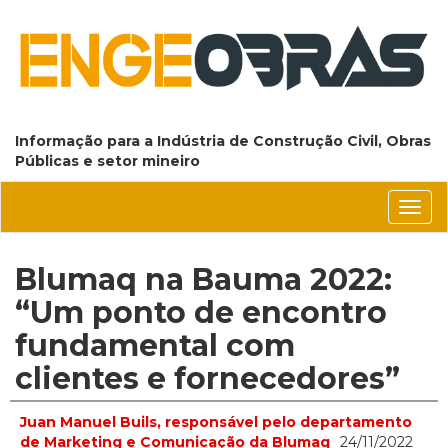
Informação para a Indústria de Construção Civil, Obras
Públicas e setor mineiro
Conm
nave
Blumaq na Bauma 2022:
“Um ponto de encontro
fundamental com
clientes e fornecedores”
Juan Manuel Buils, responsável pelo departamento
de Marketing e Comunicação da Blumaq
24/11/2022