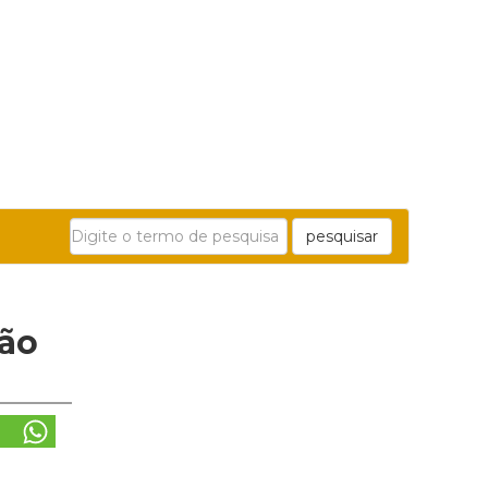
pesquisar
ção