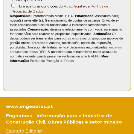
Li e aceito as condições do
Aviso legal
e da
Política de
Proteção de Dados
Responsable:
Interempresas Media, S.L.U.
Finalidades:
Assinatura da(s)
nossa(s) newsletter(s). Gerenciamento de contas de usuários. Envio de e-
mails relacionados a ele ou relacionados a interesses semelhantes ou
associados.
Conservação:
durante o relacionamento com você, ou enquanto
for necessário para realizar os propósitos especificados.
Atribuição:
Os
dados podem ser transferidos para
outras empresas do grupo
por motivos de
gestão interna.
Derechos:
Acceso, rectificación, oposición, supresión,
portabilidad, limitación del tratatamiento y decisiones automatizadas:
entre em
contato com nosso DPO
. Si considera que el tratamiento no se ajusta a la
normativa vigente, puede presentar reclamación ante la
AEPD
.
Mais
informação:
Política de Proteção de Dados
www.engeobras.pt
Engeobras - Informação para a Indústria de
Construção Civil, Obras Públicas e setor mineiro
Estatuto Editorial