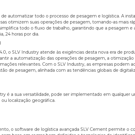
 de automatizar todo o processo de pesagem e logística. A inst
esas otimizem suas operações de pesagem, tornando-as mais ráp
mplifica todo o fluxo de trabalho, garantindo que a pesagem e 
, 24 horas por dia.
l
.0, o SLV Industry atende às exigências desta nova era de prod
rantir a automatização das operações de pesagem, a otimização 
ormações relevantes. Com o SLV Industry, as empresas podem a
ão de pesagem, alinhada com as tendências globais de digitali
try é a sua versatilidade, pode ser implementado em qualquer 
 ou localização geográfica.
ento, o software de logística avançada SLV Cement permite o co