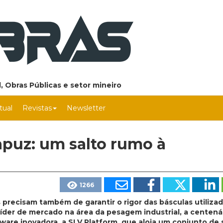
, Obras Públicas e setor mineiro
rtual
Revistas
Newsletter
apuz: um salto rumo à
1266
precisam também de garantir o rigor das básculas utilizad
íder de mercado na área da pesagem industrial, a centená
are inovadora, a SLV Platform, que aloja um conjunto de 