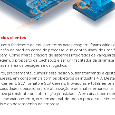
 dos clientes
nquanto fabricante de equipamentos para pesagem, foram vários 
novação de produto como de processo, que contribuíram, de uma 
esagem. Como marca criadora de sistemas integrados de vanguard
gem, o propósito da Cachapuz é ser um facilitador da dinâmica
tas na área da pesagem e da logística.
to, precisamente, cumprir esse desígnio, transformando a gest
guesas, em consonância com os objetivos da indústria 4.0. Desta
V Cement, SLV Tomato e SLV Cereals, Inovadoras e totalmente in
cessidades operacionais, de otimização e de análise empresarial
vo já existente ou automação já instalada. Além disso, permite
s de acompanhamento, em tempo real, de todo o processo assim 
nais e do desempenho da empresa.