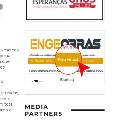
os marcos
forma
a que
 do
ão
tegradas,
, sem
m total
MEDIA
como a
PARTNERS