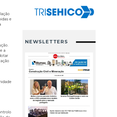
alação
idas e
a
NEWSLETTERS
ução.
e a
dotar
zação
unidade
ntrolo