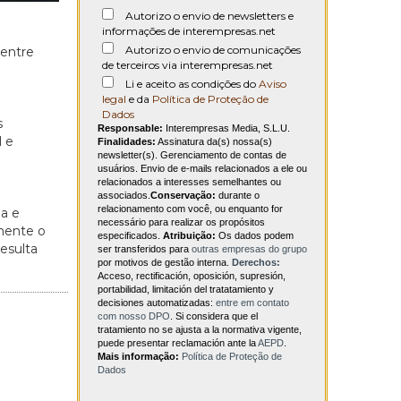
Autorizo o envio de newsletters e
informações de interempresas.net
Autorizo o envio de comunicações
 entre
de terceiros via interempresas.net
Li e aceito as condições do
Aviso
legal
e da
Política de Proteção de
Dados
s
Responsable:
Interempresas Media, S.L.U.
l e
Finalidades:
Assinatura da(s) nossa(s)
newsletter(s). Gerenciamento de contas de
usuários. Envio de e-mails relacionados a ele ou
relacionados a interesses semelhantes ou
associados.
Conservação:
durante o
relacionamento com você, ou enquanto for
ga e
necessário para realizar os propósitos
mente o
especificados.
Atribuição:
Os dados podem
esulta
ser transferidos para
outras empresas do grupo
por motivos de gestão interna.
Derechos:
Acceso, rectificación, oposición, supresión,
portabilidad, limitación del tratatamiento y
decisiones automatizadas:
entre em contato
com nosso DPO
. Si considera que el
tratamiento no se ajusta a la normativa vigente,
puede presentar reclamación ante la
AEPD
.
Mais informação:
Política de Proteção de
Dados