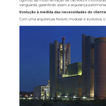
rigoroso da movimentação de camiões e motoristas 
vanguarda, garantindo assim a segurança patrimoni
Evolução à medida das necessidades do cliente
Com uma arquitetura flexível, modular e evolutiva, o