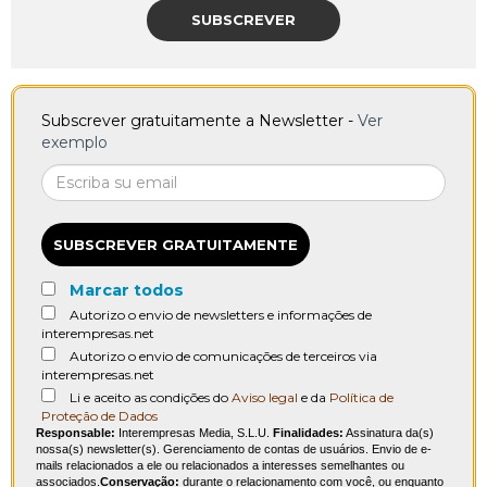
SUBSCREVER
Subscrever gratuitamente a Newsletter -
Ver
exemplo
SUBSCREVER GRATUITAMENTE
Marcar todos
Autorizo o envio de newsletters e informações de
interempresas.net
Autorizo o envio de comunicações de terceiros via
interempresas.net
Li e aceito as condições do
Aviso legal
e da
Política de
Proteção de Dados
Responsable:
Interempresas Media, S.L.U.
Finalidades:
Assinatura da(s)
nossa(s) newsletter(s). Gerenciamento de contas de usuários. Envio de e-
mails relacionados a ele ou relacionados a interesses semelhantes ou
associados.
Conservação:
durante o relacionamento com você, ou enquanto