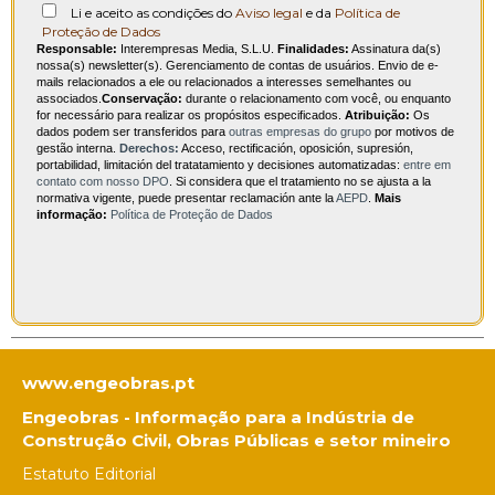
Li e aceito as condições do
Aviso legal
e da
Política de
Proteção de Dados
Responsable:
Interempresas Media, S.L.U.
Finalidades:
Assinatura da(s)
nossa(s) newsletter(s). Gerenciamento de contas de usuários. Envio de e-
mails relacionados a ele ou relacionados a interesses semelhantes ou
associados.
Conservação:
durante o relacionamento com você, ou enquanto
for necessário para realizar os propósitos especificados.
Atribuição:
Os
dados podem ser transferidos para
outras empresas do grupo
por motivos de
gestão interna.
Derechos:
Acceso, rectificación, oposición, supresión,
portabilidad, limitación del tratatamiento y decisiones automatizadas:
entre em
contato com nosso DPO
. Si considera que el tratamiento no se ajusta a la
normativa vigente, puede presentar reclamación ante la
AEPD
.
Mais
informação:
Política de Proteção de Dados
www.engeobras.pt
Engeobras - Informação para a Indústria de
Construção Civil, Obras Públicas e setor mineiro
Estatuto Editorial