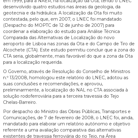
em 1999, para a NAER, na localização da Ota, tendo o LNEC
desenvolvido quatro estudos nas áreas da geologia, da
geotecnia e da hidráulica. A localização da Ota foi muito
contestada, pelo que, em 2007, o LNEC foi mandatado
(Despacho do MOPTC de 12 de junho de 2007) para
coordenar a elaboração do estudo para Análise Técnica
Comparada das Alternativas de Localização do novo
aeroporto de Lisboa nas zonas da Ota e do Campo de Tiro de
Alcochete (CTA). Este estudo permitiu concluir que a zona do
CTA seria, globalmente, mais favorável do que a zona da Ota
para a localização requerida.
O Governo, através de Resolução do Conselho de Ministros
n.º 13/2008, homologou este relatório do LNEC, adotou as
suas conclusões e recomendações, e aprovou,
preliminarmente, a localização do NAL no CTA associada à
solução rodoferroviária para a terceira travessia do Tejo
Chelas-Barreiro.
Por despacho do Ministro das Obras Públicas, Transportes e
Comunicações, de 7 de fevereiro de 2008, o LNEC foi, ainda,
mandatado para elaborar um relatório autónomo e objetivo
referente a uma avaliação comparativa das alternativas
existentes de travessia ferroviária do rio Tejo, na Área