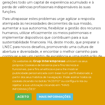
gerações todo um capital de experiência acumulado e à
perda de valências profissionais indispensáveis às suas
funções.
Para ultrapassar estes problemas urge agilizar a resposta
atempada às necessidades decorrentes da sua missão,
aumentar a sua autonomia, flexibilizar a gestão dos recursos
humanos, utilizar eficazmente os meios patrimoniais e
implementar dispositivos que contribuam para a sua
sustentabilidade financeira. Há, deste modo, que preparar o
LNEC para novos desafios, promovendo uma cultura de
abertura e diversidade, e encontrar o melhor caminho para
continuar a ser um centro de excelência e uma instituição de
referência no domínio da engenharia civil.
Os websites do
Grup Interempresas
utilizam os seus
próprios Cookies e de terceiros para fins técnicos e
funcionais, para fins analíticos e para lhe mostrar
Existem planos para expandir a atuação do LNEC
publicidade personalizada com base num perfil elaborado a
para áreas ou tecnologias que ainda não são
exploradas pela instituição?
partir dos seus hábitos de navegação. Pode aceitar todos os
cookies clicando no botão "ACEITO" ou configurá-los ou
Numa instituição de investigação a expansão para áreas ou
rejeitar a sua utilização clicando em "MAIS
tecnologias ainda não existentes é uma consequência
INFORMAÇÕES".
natural da evolução científica e técnica e está associada à
ACEITO
MAIS INFORMAÇÕES
necessidade de dar uma melhor resposta à sociedade. Esta
evolução é, em geral, contínua, progressiva e, muitas vezes,