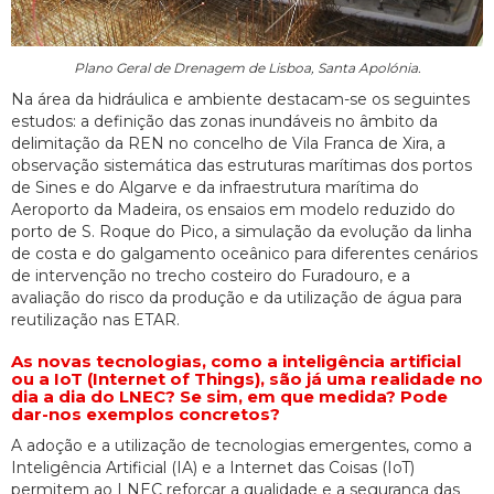
Plano Geral de Drenagem de Lisboa, Santa Apolónia.
Na área da hidráulica e ambiente destacam-se os seguintes
estudos: a definição das zonas inundáveis no âmbito da
delimitação da REN no concelho de Vila Franca de Xira, a
observação sistemática das estruturas marítimas dos portos
de Sines e do Algarve e da infraestrutura marítima do
Aeroporto da Madeira, os ensaios em modelo reduzido do
porto de S. Roque do Pico, a simulação da evolução da linha
de costa e do galgamento oceânico para diferentes cenários
de intervenção no trecho costeiro do Furadouro, e a
avaliação do risco da produção e da utilização de água para
reutilização nas ETAR.
As novas tecnologias, como a inteligência artificial
ou a IoT (Internet of Things), são já uma realidade no
dia a dia do LNEC? Se sim, em que medida? Pode
dar-nos exemplos concretos?
A adoção e a utilização de tecnologias emergentes, como a
Inteligência Artificial (IA) e a Internet das Coisas (IoT)
permitem ao LNEC reforçar a qualidade e a segurança das