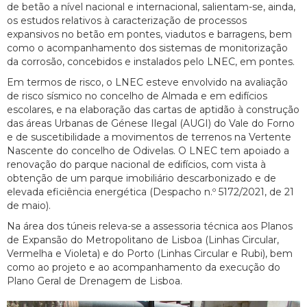
de betão a nível nacional e internacional, salientam-se, ainda,
os estudos relativos à caracterização de processos
expansivos no betão em pontes, viadutos e barragens, bem
como o acompanhamento dos sistemas de monitorização
da corrosão, concebidos e instalados pelo LNEC, em pontes.
Em termos de risco, o LNEC esteve envolvido na avaliação
de risco sísmico no concelho de Almada e em edifícios
escolares, e na elaboração das cartas de aptidão à construção
das áreas Urbanas de Génese Ilegal (AUGI) do Vale do Forno
e de suscetibilidade a movimentos de terrenos na Vertente
Nascente do concelho de Odivelas. O LNEC tem apoiado a
renovação do parque nacional de edifícios, com vista à
obtenção de um parque imobiliário descarbonizado e de
elevada eficiência energética (Despacho n.º 5172/2021, de 21
de maio).
Na área dos túneis releva-se a assessoria técnica aos Planos
de Expansão do Metropolitano de Lisboa (Linhas Circular,
Vermelha e Violeta) e do Porto (Linhas Circular e Rubi), bem
como ao projeto e ao acompanhamento da execução do
Plano Geral de Drenagem de Lisboa.