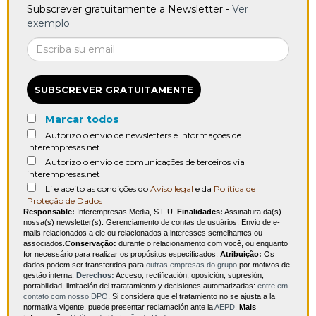
Subscrever gratuitamente a Newsletter -
Ver
exemplo
SUBSCREVER GRATUITAMENTE
Marcar todos
Autorizo o envio de newsletters e informações de
interempresas.net
Autorizo o envio de comunicações de terceiros via
interempresas.net
Li e aceito as condições do
Aviso legal
e da
Política de
Proteção de Dados
Responsable:
Interempresas Media, S.L.U.
Finalidades:
Assinatura da(s)
nossa(s) newsletter(s). Gerenciamento de contas de usuários. Envio de e-
mails relacionados a ele ou relacionados a interesses semelhantes ou
associados.
Conservação:
durante o relacionamento com você, ou enquanto
for necessário para realizar os propósitos especificados.
Atribuição:
Os
dados podem ser transferidos para
outras empresas do grupo
por motivos de
gestão interna.
Derechos:
Acceso, rectificación, oposición, supresión,
portabilidad, limitación del tratatamiento y decisiones automatizadas:
entre em
contato com nosso DPO
. Si considera que el tratamiento no se ajusta a la
normativa vigente, puede presentar reclamación ante la
AEPD
.
Mais