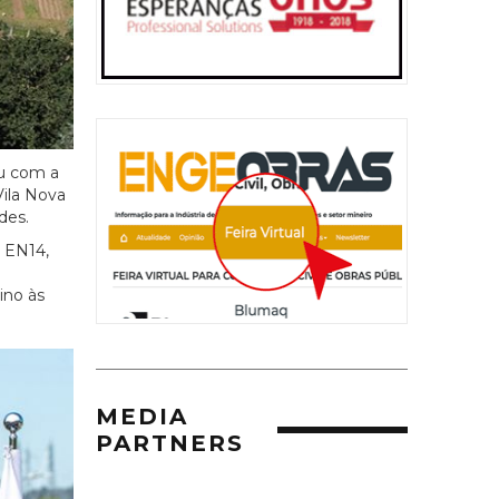
ou com a
Vila Nova
des.
à EN14,
ino às
MEDIA
PARTNERS