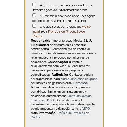
Autorizo o envio de newsletters e
informações de interempresas.net
Autorizo o envio de comunicações
de terceiros via interempresas.net
Li e aceito as condições do
Aviso
legal
e da
Política de Proteção de
Dados
Responsable:
Interempresas Media, S.L.U.
Finalidades:
Assinatura da(s) nossa(s)
newsletter(s). Gerenciamento de contas de
usuários. Envio de e-mails relacionados a ele ou
relacionados a interesses semelhantes ou
associados.
Conservação:
durante o
relacionamento com você, ou enquanto for
necessário para realizar os propósitos
especificados.
Atribuição:
Os dados podem
ser transferidos para
outras empresas do grupo
por motivos de gestão interna.
Derechos:
Acceso, rectificación, oposición, supresión,
portabilidad, limitación del tratatamiento y
decisiones automatizadas:
entre em contato
com nosso DPO
. Si considera que el
tratamiento no se ajusta a la normativa vigente,
puede presentar reclamación ante la
AEPD
.
Mais informação:
Política de Proteção de
Dados