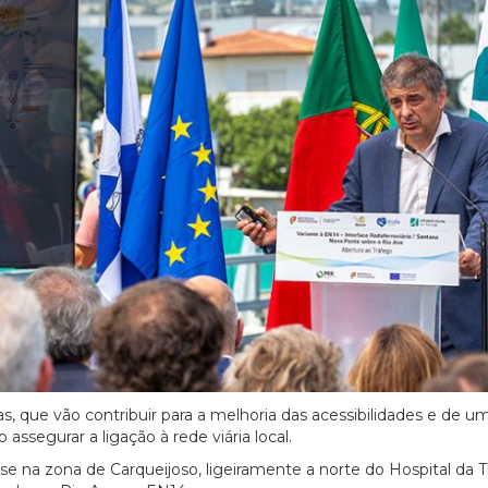
s, que vão contribuir para a melhoria das acessibilidades e de u
ssegurar a ligação à rede viária local.
e na zona de Carqueijoso, ligeiramente a norte do Hospital da Tr