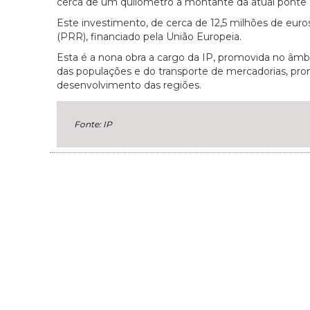
cerca de um quilómetro a montante da atual ponte 
Este investimento, de cerca de 12,5 milhões de euro
(PRR), financiado pela União Europeia.
Esta é a nona obra a cargo da IP, promovida no âmbi
das populações e do transporte de mercadorias, pro
desenvolvimento das regiões.
Fonte: IP