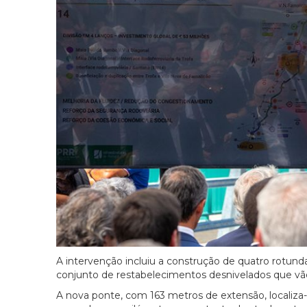
A intervenção incluiu a construção de quatro rotunda
conjunto de restabelecimentos desnivelados que vão a
A nova ponte, com 163 metros de extensão, localiza-s