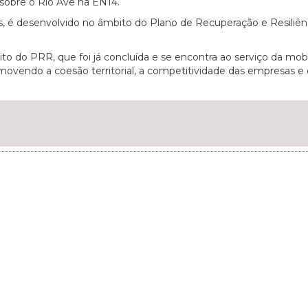
sobre o Rio Ave na EN14.
s, é desenvolvido no âmbito do Plano de Recuperação e Resiliên
to do PRR, que foi já concluída e se encontra ao serviço da mob
movendo a coesão territorial, a competitividade das empresas e 
06/07/2026
20/07/2026