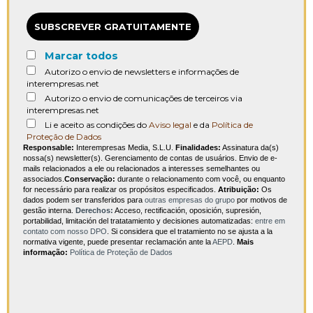
SUBSCREVER GRATUITAMENTE
Marcar todos
Autorizo o envio de newsletters e informações de
interempresas.net
Autorizo o envio de comunicações de terceiros via
interempresas.net
Li e aceito as condições do
Aviso legal
e da
Política de
Proteção de Dados
Responsable:
Interempresas Media, S.L.U.
Finalidades:
Assinatura da(s)
nossa(s) newsletter(s). Gerenciamento de contas de usuários. Envio de e-
mails relacionados a ele ou relacionados a interesses semelhantes ou
associados.
Conservação:
durante o relacionamento com você, ou enquanto
for necessário para realizar os propósitos especificados.
Atribuição:
Os
dados podem ser transferidos para
outras empresas do grupo
por motivos de
gestão interna.
Derechos:
Acceso, rectificación, oposición, supresión,
portabilidad, limitación del tratatamiento y decisiones automatizadas:
entre em
contato com nosso DPO
. Si considera que el tratamiento no se ajusta a la
normativa vigente, puede presentar reclamación ante la
AEPD
.
Mais
informação:
Política de Proteção de Dados