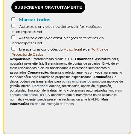
SUBSCREVER GRATUITAMENTE
Marcar todos
Autorizo o envio de newsletters e informações de
interempresas.net
Autorizo o envio de comunicações de terceiros via
interempresas.net
Li e aceito as condições do
Aviso legal
e da
Política de
Proteção de Dados
Responsable:
Interempresas Media, S.L.U.
Finalidades:
Assinatura da(s)
nossa(s) newsletter(s). Gerenciamento de contas de usuários. Envio de e-
mails relacionados a ele ou relacionados a interesses semelhantes ou
associados.
Conservação:
durante o relacionamento com você, ou enquanto
for necessário para realizar os propósitos especificados.
Atribuição:
Os
dados podem ser transferidos para
outras empresas do grupo
por motivos de
gestão interna.
Derechos:
Acceso, rectificación, oposición, supresión,
portabilidad, limitación del tratatamiento y decisiones automatizadas:
entre em
contato com nosso DPO
. Si considera que el tratamiento no se ajusta a la
normativa vigente, puede presentar reclamación ante la
AEPD
.
Mais
informação:
Política de Proteção de Dados