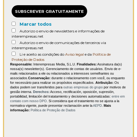
SUBSCREVER GRATUITAMENTE
Marcar todos
Autorizo o envio de newsletters e informações de
interempresas.net
Autorizo o envio de comunicações de terceiros via
interempresas.net
Li e aceito as condições do
Aviso legal
e da
Política de
Proteção de Dados
Responsable:
Interempresas Media, S.L.U.
Finalidades:
Assinatura da(s)
nossa(s) newsletter(s). Gerenciamento de contas de usuários. Envio de e-
mails relacionados a ele ou relacionados a interesses semelhantes ou
associados.
Conservação:
durante o relacionamento com você, ou enquanto
for necessário para realizar os propósitos especificados.
Atribuição:
Os
dados podem ser transferidos para
outras empresas do grupo
por motivos de
gestão interna.
Derechos:
Acceso, rectificación, oposición, supresión,
portabilidad, limitación del tratatamiento y decisiones automatizadas:
entre em
contato com nosso DPO
. Si considera que el tratamiento no se ajusta a la
normativa vigente, puede presentar reclamación ante la
AEPD
.
Mais
informação:
Política de Proteção de Dados