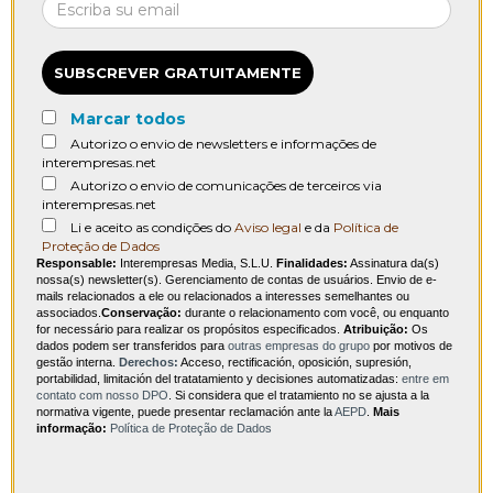
SUBSCREVER GRATUITAMENTE
Marcar todos
Autorizo o envio de newsletters e informações de
interempresas.net
Autorizo o envio de comunicações de terceiros via
interempresas.net
Li e aceito as condições do
Aviso legal
e da
Política de
Proteção de Dados
Responsable:
Interempresas Media, S.L.U.
Finalidades:
Assinatura da(s)
nossa(s) newsletter(s). Gerenciamento de contas de usuários. Envio de e-
mails relacionados a ele ou relacionados a interesses semelhantes ou
associados.
Conservação:
durante o relacionamento com você, ou enquanto
for necessário para realizar os propósitos especificados.
Atribuição:
Os
dados podem ser transferidos para
outras empresas do grupo
por motivos de
gestão interna.
Derechos:
Acceso, rectificación, oposición, supresión,
portabilidad, limitación del tratatamiento y decisiones automatizadas:
entre em
contato com nosso DPO
. Si considera que el tratamiento no se ajusta a la
normativa vigente, puede presentar reclamación ante la
AEPD
.
Mais
informação:
Política de Proteção de Dados