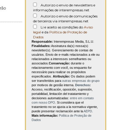
Autorizo o envio de newsletters e
rão
informações de interempresas.net
Autorizo o envio de comunicações
de terceiros via interempresas.net
Li e aceito as condições do
Aviso
legal
e da
Política de Proteção de
Dados
Responsable:
Interempresas Media, S.L.U.
Finalidades:
Assinatura da(s) nossa(s)
newsletter(s). Gerenciamento de contas de
usuários. Envio de e-mails relacionados a ele ou
relacionados a interesses semelhantes ou
associados.
Conservação:
durante o
relacionamento com você, ou enquanto for
necessário para realizar os propósitos
especificados.
Atribuição:
Os dados podem
ser transferidos para
outras empresas do grupo
por motivos de gestão interna.
Derechos:
Acceso, rectificación, oposición, supresión,
portabilidad, limitación del tratatamiento y
decisiones automatizadas:
entre em contato
com nosso DPO
. Si considera que el
tratamiento no se ajusta a la normativa vigente,
puede presentar reclamación ante la
AEPD
.
Mais informação:
Política de Proteção de
Dados