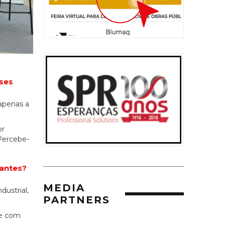
sses
apenas a
or
 Percebe-
tantes?
MEDIA
ustrial,
PARTNERS
de com