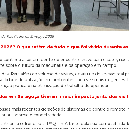
 da Tele Radio na Smopyc 2026.
2026? O que retém de tudo o que foi vivido durante e
e continua a ser um ponto de encontro-chave para o setor, não 
e sobre o futuro da maquinaria e da operação em campo.
s. Para além do volume de visitas, existiu um interesse real p
facilidade de utilização em ambientes cada vez mais exigentes.
zação prática e na otimização do trabalho do operador.
dos em Saragoça tiveram maior impacto junto dos visi
ossas mais recentes gerações de sistemas de controlo remoto ind
or autonomia e conectividade.
ther irá sofrer para a ‘PAQ-Line’, tanto pela sua compatibilida