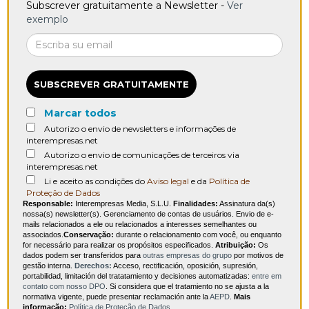
Subscrever gratuitamente a Newsletter -
Ver
exemplo
SUBSCREVER GRATUITAMENTE
Marcar todos
Autorizo o envio de newsletters e informações de
interempresas.net
Autorizo o envio de comunicações de terceiros via
interempresas.net
Li e aceito as condições do
Aviso legal
e da
Política de
Proteção de Dados
Responsable:
Interempresas Media, S.L.U.
Finalidades:
Assinatura da(s)
nossa(s) newsletter(s). Gerenciamento de contas de usuários. Envio de e-
mails relacionados a ele ou relacionados a interesses semelhantes ou
associados.
Conservação:
durante o relacionamento com você, ou enquanto
for necessário para realizar os propósitos especificados.
Atribuição:
Os
dados podem ser transferidos para
outras empresas do grupo
por motivos de
gestão interna.
Derechos:
Acceso, rectificación, oposición, supresión,
portabilidad, limitación del tratatamiento y decisiones automatizadas:
entre em
contato com nosso DPO
. Si considera que el tratamiento no se ajusta a la
normativa vigente, puede presentar reclamación ante la
AEPD
.
Mais
informação:
Política de Proteção de Dados