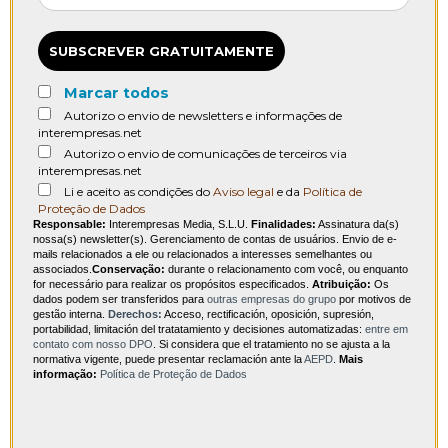
SUBSCREVER GRATUITAMENTE
Marcar todos
Autorizo o envio de newsletters e informações de
interempresas.net
Autorizo o envio de comunicações de terceiros via
interempresas.net
Li e aceito as condições do
Aviso legal
e da
Política de
Proteção de Dados
Responsable:
Interempresas Media, S.L.U.
Finalidades:
Assinatura da(s)
nossa(s) newsletter(s). Gerenciamento de contas de usuários. Envio de e-
mails relacionados a ele ou relacionados a interesses semelhantes ou
associados.
Conservação:
durante o relacionamento com você, ou enquanto
for necessário para realizar os propósitos especificados.
Atribuição:
Os
dados podem ser transferidos para
outras empresas do grupo
por motivos de
gestão interna.
Derechos:
Acceso, rectificación, oposición, supresión,
portabilidad, limitación del tratatamiento y decisiones automatizadas:
entre em
contato com nosso DPO
. Si considera que el tratamiento no se ajusta a la
normativa vigente, puede presentar reclamación ante la
AEPD
.
Mais
informação:
Política de Proteção de Dados