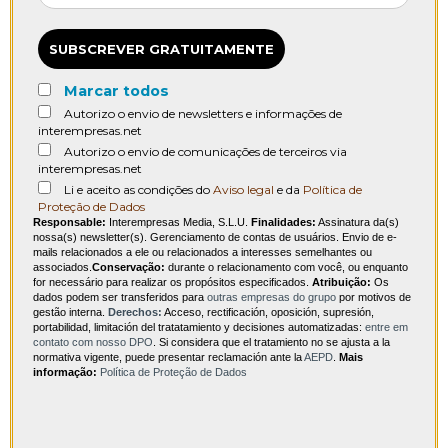
SUBSCREVER GRATUITAMENTE
Marcar todos
Autorizo o envio de newsletters e informações de
interempresas.net
Autorizo o envio de comunicações de terceiros via
interempresas.net
Li e aceito as condições do
Aviso legal
e da
Política de
Proteção de Dados
Responsable:
Interempresas Media, S.L.U.
Finalidades:
Assinatura da(s)
nossa(s) newsletter(s). Gerenciamento de contas de usuários. Envio de e-
mails relacionados a ele ou relacionados a interesses semelhantes ou
associados.
Conservação:
durante o relacionamento com você, ou enquanto
for necessário para realizar os propósitos especificados.
Atribuição:
Os
dados podem ser transferidos para
outras empresas do grupo
por motivos de
gestão interna.
Derechos:
Acceso, rectificación, oposición, supresión,
portabilidad, limitación del tratatamiento y decisiones automatizadas:
entre em
contato com nosso DPO
. Si considera que el tratamiento no se ajusta a la
normativa vigente, puede presentar reclamación ante la
AEPD
.
Mais
informação:
Política de Proteção de Dados