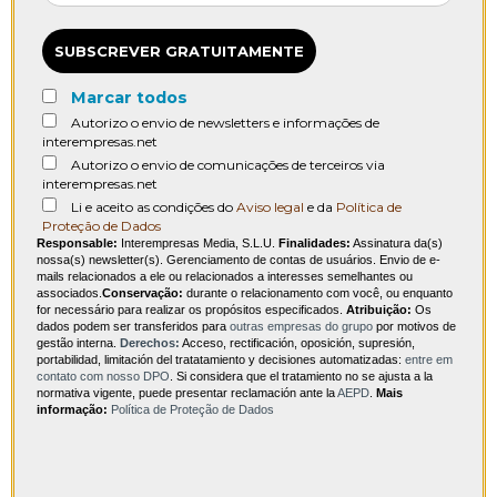
SUBSCREVER GRATUITAMENTE
Marcar todos
Autorizo o envio de newsletters e informações de
interempresas.net
Autorizo o envio de comunicações de terceiros via
interempresas.net
Li e aceito as condições do
Aviso legal
e da
Política de
Proteção de Dados
Responsable:
Interempresas Media, S.L.U.
Finalidades:
Assinatura da(s)
nossa(s) newsletter(s). Gerenciamento de contas de usuários. Envio de e-
mails relacionados a ele ou relacionados a interesses semelhantes ou
associados.
Conservação:
durante o relacionamento com você, ou enquanto
for necessário para realizar os propósitos especificados.
Atribuição:
Os
dados podem ser transferidos para
outras empresas do grupo
por motivos de
gestão interna.
Derechos:
Acceso, rectificación, oposición, supresión,
portabilidad, limitación del tratatamiento y decisiones automatizadas:
entre em
contato com nosso DPO
. Si considera que el tratamiento no se ajusta a la
normativa vigente, puede presentar reclamación ante la
AEPD
.
Mais
informação:
Política de Proteção de Dados