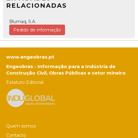
RELACIONADAS
Blumaq, S.A.
Pedido de informação
www.engeobras.pt
Engeobras - Informação para a Indústria de
Construção Civil, Obras Públicas e setor mineiro
Estatuto Editorial
Quem somos
Contacto