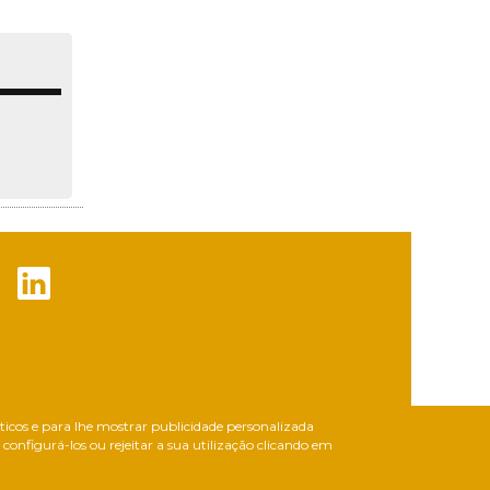
líticos e para lhe mostrar publicidade personalizada
onfigurá-los ou rejeitar a sua utilização clicando em