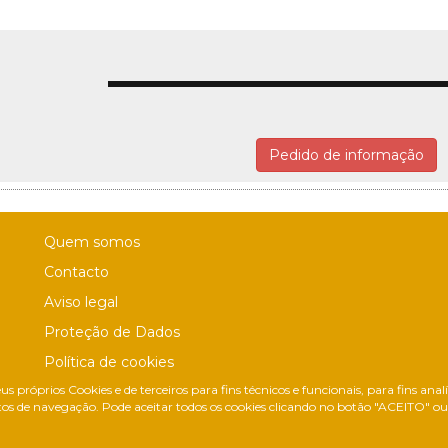
Pedido de informação
Quem somos
Contacto
Aviso legal
Proteção de Dados
Política de cookies
us próprios Cookies e de terceiros para fins técnicos e funcionais, para fins ana
Política de Privacidade Nas Redes Sociais
os de navegação. Pode aceitar todos os cookies clicando no botão "ACEITO" ou c
Canal de denúncias