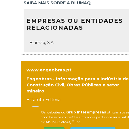
SAIBA MAIS SOBRE A BLUMAQ
EMPRESAS OU ENTIDADES
RELACIONADAS
Blumaq, S.A.
www.engeobras.pt
Engeobras - Informação para a Indústria de
Construção Civil, Obras Públicas e setor
mineiro
Estatuto Editorial
Os websites do
Grup Interempresas
utilizam os se
com base num perfil elaborado a partir dos seus hábit
"MAIS INFORMAÇÕES".