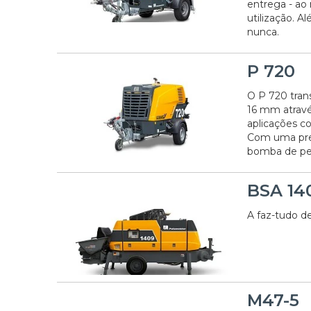
entrega - ao
utilização. 
nunca.
P 720
O P 720 tran
16 mm atravé
aplicações c
Com uma pres
bomba de pe
BSA 14
A faz-tudo de
M47-5