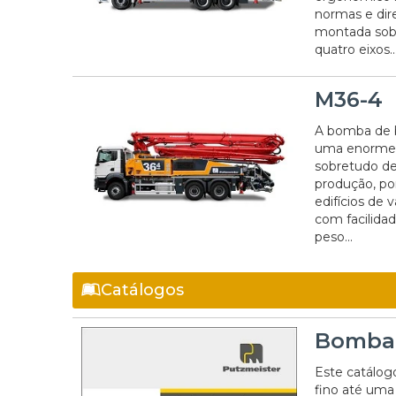
normas e dir
montada sobr
quatro eixos..
M36-4
A bomba de 
uma enorme f
sobretudo dev
produção, po
edifícios de 
com facilida
peso...
Catálogos
Bomba 
Este catálog
fino até uma