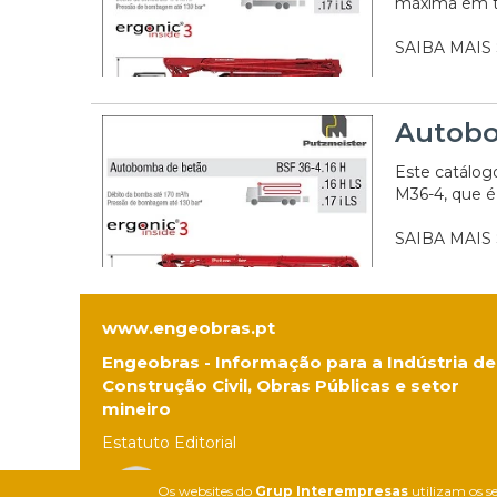
máxima em tr
SAIBA MAIS
Autobo
Este catálog
M36-4, que é
SAIBA MAIS
www.engeobras.pt
Engeobras - Informação para a Indústria de
Construção Civil, Obras Públicas e setor
mineiro
Estatuto Editorial
Os websites do
Grup Interempresas
utilizam os se