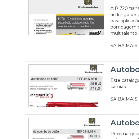
A P 720 tra
ao longo de 
para aplicaç
bombagem de 
multitalento
SAIBA MAIS
...
Autobo
Este catálo
camião.
SAIBA MAIS
Autobo
Próxima gera