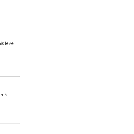
is leve
r 5.