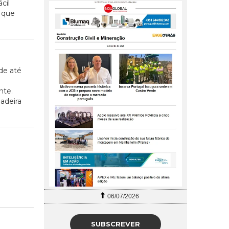
cil
o que
de até
nte.
adeira
06/07/2026
SUBSCREVER