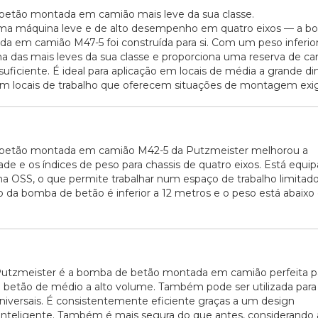
etão montada em camião mais leve da sua classe.
uma máquina leve e de alto desempenho em quatro eixos — a b
a em camião M47-5 foi construída para si. Com um peso inferior 
a das mais leves da sua classe e proporciona uma reserva de car
uficiente. É ideal para aplicação em locais de média a grande d
locais de trabalho que oferecem situações de montagem exige
betão montada em camião M42-5 da Putzmeister melhorou a
de e os índices de peso para chassis de quatro eixos. Está equi
a OSS, o que permite trabalhar num espaço de trabalho limitado
da bomba de betão é inferior a 12 metros e o peso está abaixo 
utzmeister é a bomba de betão montada em camião perfeita p
 betão de médio a alto volume. Também pode ser utilizada para 
universais. É consistentemente eficiente graças a um design
nteligente. Também é mais segura do que antes, considerando 