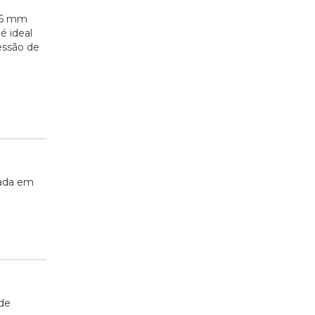
 16 mm
é ideal
essão de
tada em
de