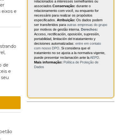
relacionados a interesses semelhantes ou
er
associados.
Conservação:
durante o
 eixos e
relacionamento com você, ou enquanto for
necessário para realizar os propósitos
especificados.
Atribuição:
Os dados podem
ser transferidos para
outras empresas do grupo
por motivos de gestão interna.
Derechos:
Acceso, rectificación, oposición, supresión,
portabilidad, limitación del tratatamiento y
decisiones automatizadas:
entre em contato
strando
com nosso DPO
. Si considera que el
el,
tratamiento no se ajusta a la normativa vigente,
puede presentar reclamación ante la
AEPD
.
Mais informação:
Política de Proteção de
o de
Dados
teis e
 seu
 betão
.