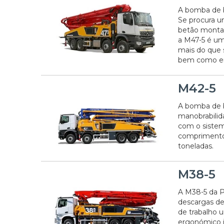
A bomba de b
Se procura 
betão montad
a M47-5 é um
mais do que s
bem como em 
M42-5
A bomba de 
manobrabilida
com o sistem
comprimento 
toneladas.
M38-5
A M38-5 da P
descargas de
de trabalho 
ergonómico i