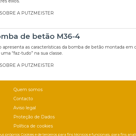
ês eixos.
 SOBRE A PUTZMEISTER
mba de betão M36-4
o apresenta as características da bomba de betão montada em 
 uma “faz-tudo” na sua classe.
 SOBRE A PUTZMEISTER
Quem somos
Contacto
Aviso legal
Proteção de Dados
Política de cookies
us próprios Cookies e de terceiros para fins técnicos e funcionais, para fins ana
Política de Privacidade Nas Redes Sociais