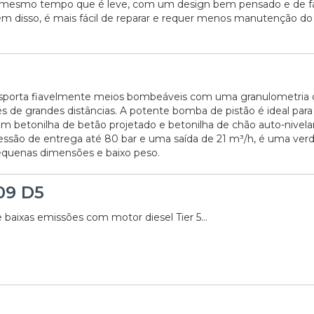
 mesmo tempo que é leve, com um design bem pensado e de fá
Além disso, é mais fácil de reparar e requer menos manutenção d
sporta fiavelmente meios bombeáveis com uma granulometria 
s de grandes distâncias. A potente bomba de pistão é ideal para
om betonilha de betão projetado e betonilha de chão auto-nivela
são de entrega até 80 bar e uma saída de 21 m³/h, é uma verd
quenas dimensões e baixo peso.
09 D5
 baixas emissões com motor diesel Tier 5...
06/07/2026
20/07/2026