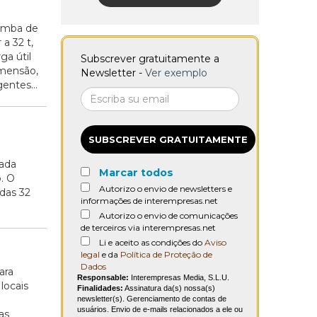
omba de
a 32 t,
ga útil
Subscrever gratuitamente a
imensão,
Newsletter -
Ver exemplo
ntes...
SUBSCREVER GRATUITAMENTE
pada
Marcar todos
. O
Autorizo o envio de newsletters e
das 32
informações de interempresas.net
Autorizo o envio de comunicações
de terceiros via interempresas.net
Li e aceito as condições do
Aviso
legal
e da
Política de Proteção de
Dados
ara
Responsable:
Interempresas Media, S.L.U.
locais
Finalidades:
Assinatura da(s) nossa(s)
newsletter(s). Gerenciamento de contas de
usuários. Envio de e-mails relacionados a ele ou
as