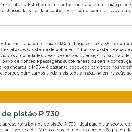
etrizes atuais. Esta bomba de betão montada em camião pode s
e chassis de vários fabricantes, bem como sobre chassis de três
.
betão montada em camião M36-4 atinge cerca de 36 m, demon
lexibilidade. O sistema de dobra em Z torna-a bastante adaptáv
ido às propriedades ideais de deslize. Quer seja no pavilhão de
r baixo de pontes e passagens subterrâneas ou para a construçã
vários andares, a M36-4 é bastante adequada para trabalhos versá
de, porque otimizamos ainda mais toda a máquina em relação ao
de pistão P 730
o apresenta a bomba de pistão P 730, ideal para o transporte de
 granulometria de 32 mm e para o trabalho com betão projetado